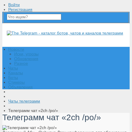
Войти
Регистрация
Новости
Иски, угрозы
Обновления
Разное
Чаты
Каналы
Боты
Стикеры
Объявления
Чаты телеграмм
Телеграмм чат «2ch /po/»
Телеграмм чат «2ch /po/»