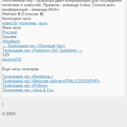
Легитимный Абу - @abunya Двач конференция для обсуждения
политики и новостей. Правила - команда /rules. Список всех
конференций - команда #2ch+
Рейтинг
0
(Голосов:
0
)
Категория чата:
новости
,
политика
,
чаты
Язык чата:
Русский
Ссылка:
@politach
← Телеграмм чат «Понурый Чат»
Телеграмм чат «Pokémon GO Tashkent» →
129
shuma375
Еще чаты телеграм
Телеграмм чат «Конфата.»
Телеграмм чат «Верстка сайтов HTML/CSS/JS/PHP»
Телеграмм чат «Python»
Телеграмм чат «Java & Co»
|
© 2023