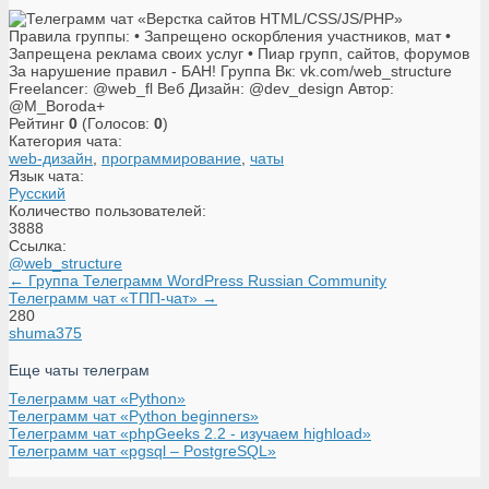
Правила группы: • Запрещено оскорбления участников, мат •
Запрещена реклама своих услуг • Пиар групп, сайтов, форумов
За нарушение правил - БАН! Группа Вк: vk.com/web_structure
Freelancer: @web_fl Веб Дизайн: @dev_design Автор:
@M_Boroda+
Рейтинг
0
(Голосов:
0
)
Категория чата:
web-дизайн
,
программирование
,
чаты
Язык чата:
Русский
Количество пользователей:
3888
Ссылка:
@web_structure
← Группа Телеграмм WordPress Russian Community
Телеграмм чат «ТПП-чат» →
280
shuma375
Еще чаты телеграм
Телеграмм чат «Python»
Телеграмм чат «Python beginners»
Телеграмм чат «phpGeeks 2.2 - изучаем highload»
Телеграмм чат «pgsql – PostgreSQL»