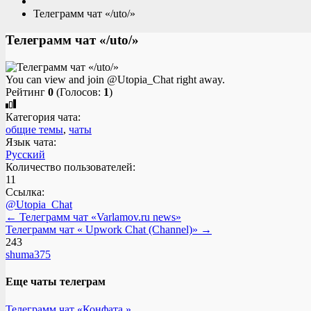
Телеграмм чат «/uto/»
Телеграмм чат «/uto/»
You can view and join @Utopia_Chat right away.
Рейтинг
0
(Голосов:
1
)
Категория чата:
общие темы
,
чаты
Язык чата:
Русский
Количество пользователей:
11
Ссылка:
@Utopia_Chat
← Телеграмм чат «Varlamov.ru news»
Телеграмм чат « Upwork Chat (Channel)» →
243
shuma375
Еще чаты телеграм
Телеграмм чат «Конфата.»