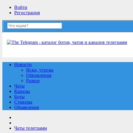
Войти
Регистрация
Новости
Иски, угрозы
Обновления
Разное
Чаты
Каналы
Боты
Стикеры
Объявления
Чаты телеграмм