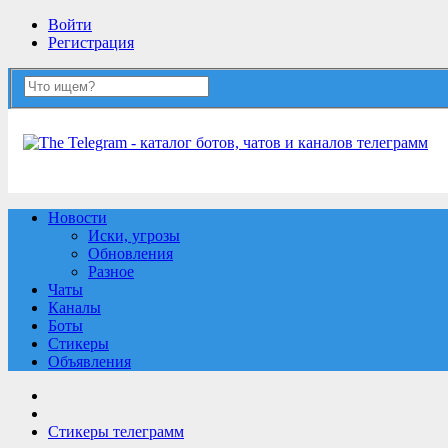
Войти
Регистрация
Новости
Иски, угрозы
Обновления
Разное
Чаты
Каналы
Боты
Стикеры
Объявления
Стикеры телеграмм