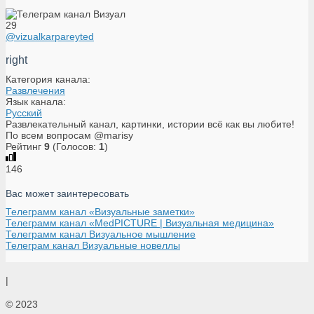
29
@vizualkarpareyted
right
Категория канала:
Развлечения
Язык канала:
Русский
Развлекательный канал, картинки, истории всё как вы любите!
По всем вопросам @marisy
Рейтинг
9
(Голосов:
1
)
146
Вас может заинтересовать
Телеграмм канал «Визуальные заметки»
Телеграмм канал «MedPICTURE | Визуальная медицина»
Телеграмм канал Визуальное мышление
Телеграм канал Визуальные новеллы
|
© 2023