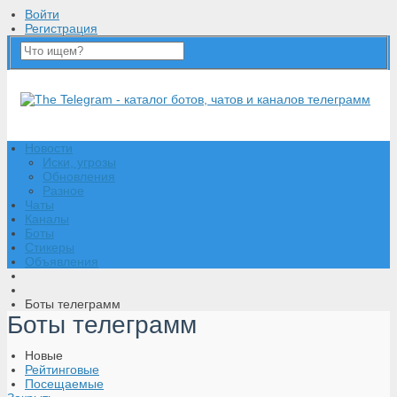
Войти
Регистрация
Новости
Иски, угрозы
Обновления
Разное
Чаты
Каналы
Боты
Стикеры
Объявления
Боты телеграмм
Боты телеграмм
Новые
Рейтинговые
Посещаемые