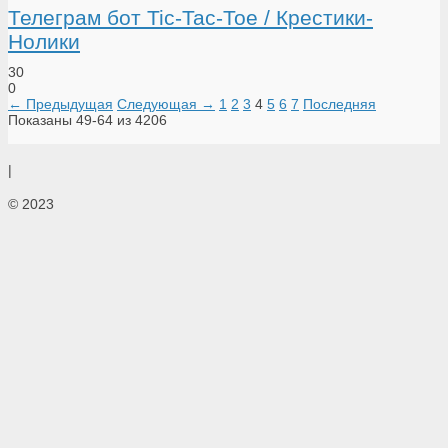
Телеграм бот Tic-Tac-Toe / Крестики-
Нолики
30
0
← Предыдущая
Следующая →
1
2
3
4
5
6
7
Последняя
Показаны 49-64 из 4206
|
© 2023